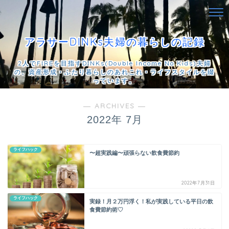
アラサーDINKs夫婦の暮らしの記録
2人でFIREを目指すDINKs(Double Income No Kids)夫婦
の、資産形成・ふたり暮らしのあれこれ・ライフスタイルを綴
っています。
― ARCHIVES ―
2022年 7月
ライフハック
〜超実践編〜頑張らない飲食費節約
2022年7月31日
ライフハック
実録！月２万円浮く！私が実践している平日の飲
食費節約術♡