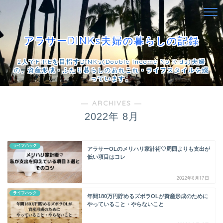
アラサーDINKs夫婦の暮らしの記録
2人でFIREを目指すDINKs(Double Income No Kids)夫婦
の、資産形成・ふたり暮らしのあれこれ・ライフスタイルを綴
っています。
― ARCHIVES ―
2022年 8月
ライフハック
アラサーOLのメリハリ家計術♡周囲よりも支出が
低い項目はコレ
2022年8月17日
ライフハック
年間180万円貯めるズボラOLが資産形成のために
やっていること・やらないこと