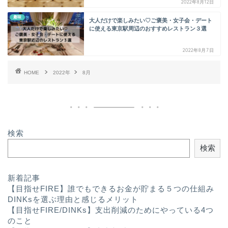
2022年8月12日
趣味
大人だけで楽しみたい♡ご褒美・女子会・デート
に使える東京駅周辺のおすすめレストラン３選
2022年8月7日
HOME
2022年
8月
検索
検索
プロフィール
新着記事
【目指せFIRE】誰でもできるお金が貯まる５つの仕組み
ライフハック
DINKsを選ぶ理由と感じるメリット
【目指せFIRE/DINKs】支出削減のためにやっている4つ
のこと
趣味