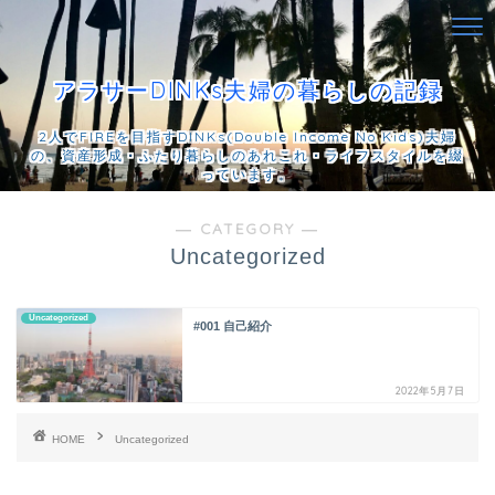
アラサーDINKs夫婦の暮らしの記録
2人でFIREを目指すDINKs(Double Income No Kids)夫婦
の、資産形成・ふたり暮らしのあれこれ・ライフスタイルを綴
っています。
― CATEGORY ―
Uncategorized
Uncategorized
#001 自己紹介
2022年5月7日
HOME
Uncategorized