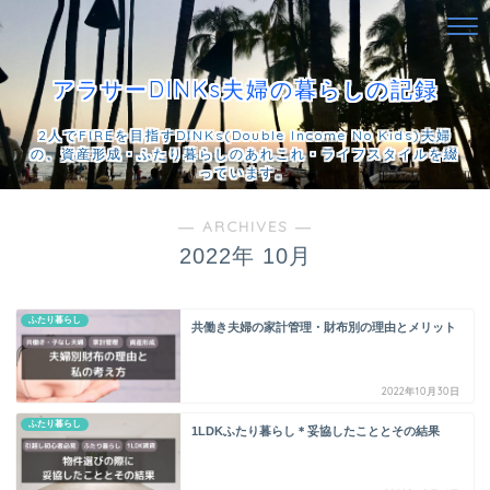
アラサーDINKs夫婦の暮らしの記録
2人でFIREを目指すDINKs(Double Income No Kids)夫婦
の、資産形成・ふたり暮らしのあれこれ・ライフスタイルを綴
っています。
― ARCHIVES ―
2022年 10月
ふたり暮らし
共働き夫婦の家計管理・財布別の理由とメリット
2022年10月30日
ふたり暮らし
1LDKふたり暮らし＊妥協したこととその結果