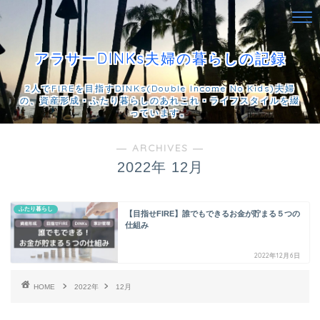
アラサーDINKs夫婦の暮らしの記録
2人でFIREを目指すDINKs(Double Income No Kids)夫婦
の、資産形成・ふたり暮らしのあれこれ・ライフスタイルを綴
っています。
― ARCHIVES ―
2022年 12月
ふたり暮らし
【目指せFIRE】誰でもできるお金が貯まる５つの
仕組み
2022年12月6日
HOME
2022年
12月