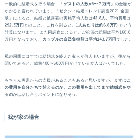
一般的に結婚式を行う場合、
「ゲストの人数×5〜７万円」
の金額が
かかると言われています。「ゼクシィ結婚トレンド調査2021 全国
版」によると、結婚と披露宴の実施平均人数は
42.8人
、平均費用は
292.3万円
とのこと。 これを割ると、
1人あたりは約6.8万円
という
計算になります。 また同調査によると、ご祝儀の総額は平均168.8
万円となっており、
カップルの自己負担額は平均143.7万円
でした。
私の周囲にはすでに結婚式を終えた友人が何人もいますが、後から
聞いてみると、総額400〜600万円かけている友人ばかりでした。
もちろん両家からの支援があることもあると思いますが、まずは
こ
の費用を自分たちで賄えるのか、この費用を出してまで結婚式をや
るのか
は話し合うポイントになりそう。
我が家の場合