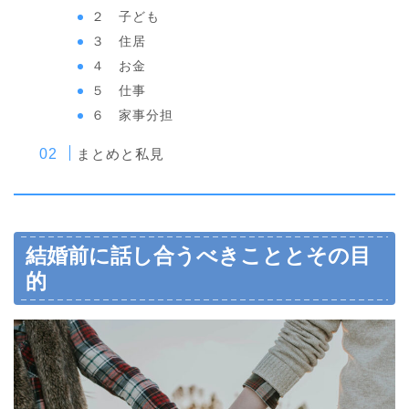
２ 子ども
３ 住居
４ お金
５ 仕事
６ 家事分担
まとめと私見
結婚前に話し合うべきこととその目
的