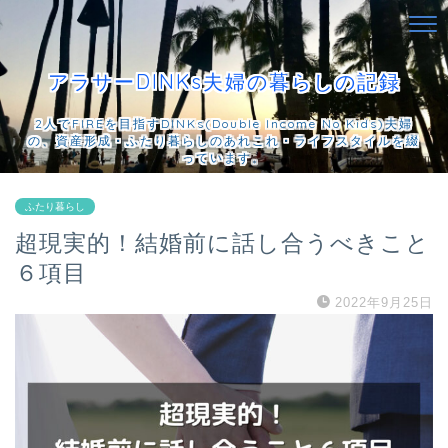
アラサーDINKs夫婦の暮らしの記録
2人でFIREを目指すDINKs(Double Income No Kids)夫婦
の、資産形成・ふたり暮らしのあれこれ・ライフスタイルを綴
っています。
ふたり暮らし
超現実的！結婚前に話し合うべきこと
６項目
2022年9月25日