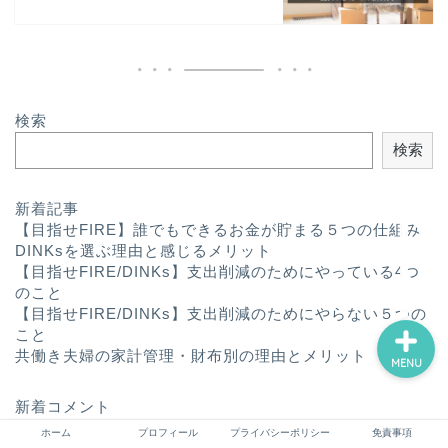
プロフィール
検索
ライフハック
検索
趣味
新着記事
【目指せFIRE】誰でもできるお金が貯まる５つの仕組み
ふたり暮らし
DINKsを選ぶ理由と感じるメリット
【目指せFIRE/DINKs】支出削減のためにやっている4つ
のこと
【目指せFIRE/DINKs】支出削減のためにやらない５つの
こと
共働き夫婦の家計管理・財布別の理由とメリット
MENU
新着コメント
表示できるコメントはありません。
ホーム
プロフィール
プライバシーポリシー
免責事項