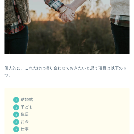
個人的に、これだけは擦り合わせておきたいと思う項目は以下の６
つ。
結婚式
子ども
住居
お金
仕事