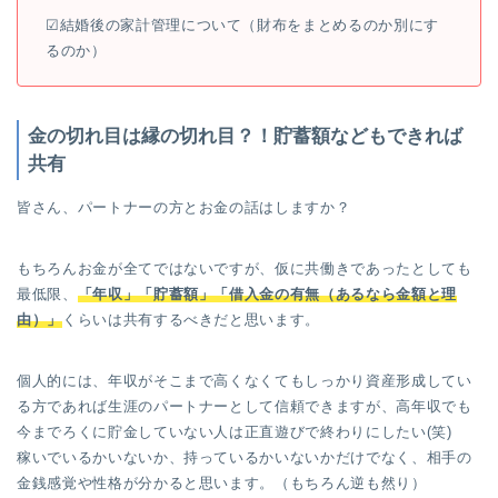
☑︎結婚後の家計管理について（財布をまとめるのか別にす
るのか）
金の切れ目は縁の切れ目？！貯蓄額などもできれば
共有
皆さん、パートナーの方とお金の話はしますか？
もちろんお金が全てではないですが、仮に共働きであったとしても
最低限、
「年収」「貯蓄額」「借入金の有無（あるなら金額と理
由）」
くらいは共有するべきだと思います。
個人的には、年収がそこまで高くなくてもしっかり資産形成してい
る方であれば生涯のパートナーとして信頼できますが、高年収でも
今までろくに貯金していない人は正直遊びで終わりにしたい(笑)
稼いでいるかいないか、持っているかいないかだけでなく、相手の
金銭感覚や性格が分かると思います。（もちろん逆も然り）