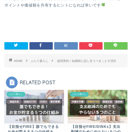
ポイントや価値観を共有するヒントになれば幸いです
HOME
ふたり暮らし
超現実的！結婚前に話し合うべきこと６項目
RELATED POST
ふたり暮らし
ふたり暮らし
【目指せFIRE】誰でもできる
【目指せFIRE/DINKs】支出
お金が貯まる５つの仕組み
削減のためにやらない５つの