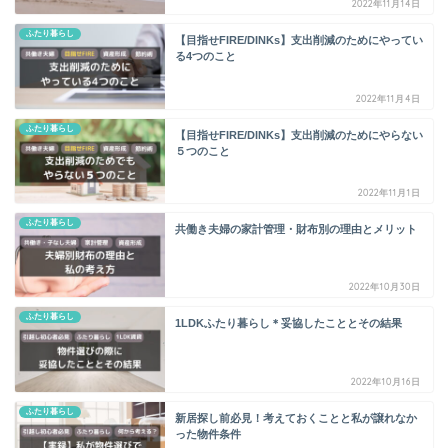
2022年11月14日
ふたり暮らし
【目指せFIRE/DINKs】支出削減のためにやってい
る4つのこと
2022年11月4日
ふたり暮らし
【目指せFIRE/DINKs】支出削減のためにやらない
５つのこと
2022年11月1日
ふたり暮らし
共働き夫婦の家計管理・財布別の理由とメリット
2022年10月30日
ふたり暮らし
1LDKふたり暮らし＊妥協したこととその結果
2022年10月16日
ふたり暮らし
新居探し前必見！考えておくことと私が譲れなか
った物件条件