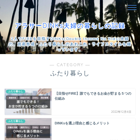
アラサーDINKs夫婦の暮らしの記録
2人でFIREを目指すDINKs(Double Income No Kids)夫婦
の、資産形成・ふたり暮らしのあれこれ・ライフスタイルを綴
っています。
― CATEGORY ―
ふたり暮らし
ふたり暮らし
【目指せFIRE】誰でもできるお金が貯まる５つの
仕組み
2022年12月6日
ふたり暮らし
DINKsを選ぶ理由と感じるメリット